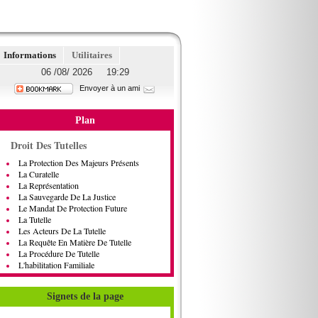
Informations
Utilitaires
06 /08/ 2026 19:29
Envoyer à un ami
Plan
Droit Des Tutelles
La Protection Des Majeurs Présents
La Curatelle
La Représentation
La Sauvegarde De La Justice
Le Mandat De Protection Future
La Tutelle
Les Acteurs De La Tutelle
La Requête En Matière De Tutelle
La Procédure De Tutelle
L'habilitation Familiale
Signets de la page