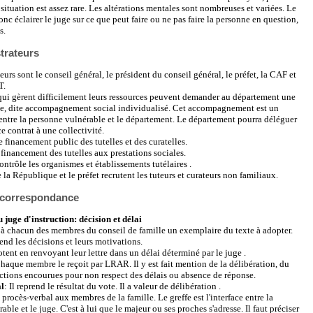
situation est assez rare. Les altérations mentales sont nombreuses et variées. Le
nc éclairer le juge sur ce que peut faire ou ne pas faire la personne en question,
s.
trateurs
urs sont le conseil général, le président du conseil général, le préfet, la CAF et
T.
qui gèrent difficilement leurs ressources peuvent demander au département une
le, dite accompagnement social individualisé. Cet accompagnement est un
entre la personne vulnérable et le département. Le département pourra déléguer
e contrat à une collectivité.
e financement public des tutelles et des curatelles.
financement des tutelles aux prestations sociales.
ntrôle les organismes et établissements tutélaires .
 la République et le préfet recrutent les tuteurs et curateurs non familiaux.
 correspondance
juge d'instruction: décision et délai
à chacun des membres du conseil de famille un exemplaire du texte à adopter.
nd les décisions et leurs motivations.
ent en renvoyant leur lettre dans un délai déterminé par le juge .
Chaque membre le reçoit par LRAR. Il y est fait mention de la délibération, du
nctions encourues pour non respect des délais ou absence de réponse.
al
: Il reprend le résultat du vote. Il a valeur de délibération .
 procès-verbal aux membres de la famille. Le greffe est l'interface entre la
ble et le juge. C'est à lui que le majeur ou ses proches s'adresse. Il faut préciser