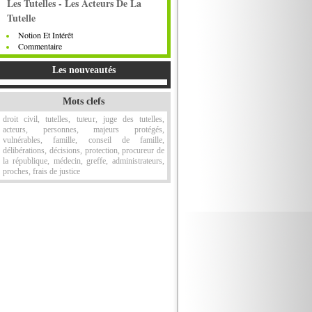
Les Tutelles - Les Acteurs De La
Tutelle
Notion Et Intérêt
Commentaire
Les nouveautés
Mots clefs
droit civil, tutelles, tuteur, juge des tutelles,
acteurs, personnes, majeurs protégés,
vulnérables, famille, conseil de famille,
délibérations, décisions, protection, procureur de
la république, médecin, greffe, administrateurs,
proches, frais de justice