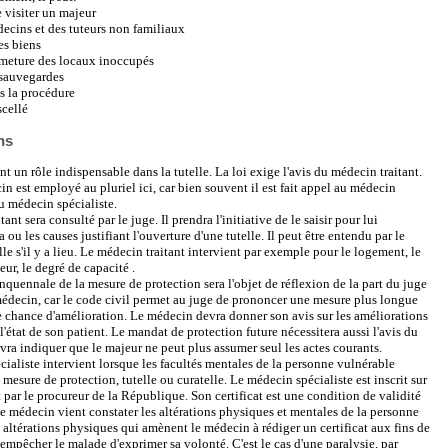
re visiter un majeur
decins et des tuteurs non familiaux
des biens
fermeture des locaux inoccupés
 sauvegardes
ns la procédure
scellé
ns
t un rôle indispensable dans la tutelle. La loi exige l'avis du médecin traitant.
n est employé au pluriel ici, car bien souvent il est fait appel au médecin
au médecin spécialiste.
ant sera consulté par le juge. Il prendra l'initiative de le saisir pour lui
ou les causes justifiant l'ouverture d'une tutelle. Il peut être entendu par le
lle s'il y a lieu. Le médecin traitant intervient par exemple pour le logement, le
ur, le degré de capacité .
nquennale de la mesure de protection sera l'objet de réflexion de la part du juge
édecin, car le code civil permet au juge de prononcer une mesure plus longue
ne chance d'amélioration. Le médecin devra donner son avis sur les améliorations
l'état de son patient. Le mandat de protection future nécessitera aussi l'avis du
ra indiquer que le majeur ne peut plus assumer seul les actes courants.
ialiste intervient lorsque les facultés mentales de la personne vulnérable
 mesure de protection, tutelle ou curatelle. Le médecin spécialiste est inscrit sur
it par le procureur de la République. Son certificat est une condition de validité
Le médecin vient constater les altérations physiques et mentales de la personne
 altérations physiques qui amènent le médecin à rédiger un certificat aux fins de
 empêcher le malade d'exprimer sa volonté. C'est le cas d'une paralysie, par