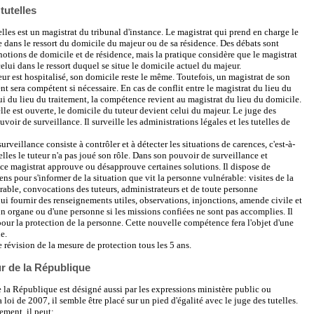
tutelles
elles est un magistrat du tribunal d'instance. Le magistrat qui prend en charge le
re dans le ressort du domicile du majeur ou de sa résidence. Des débats sont
 notions de domicile et de résidence, mais la pratique considère que le magistrat
elui dans le ressort duquel se situe le domicile actuel du majeur.
ur est hospitalisé, son domicile reste le même. Toutefois, un magistrat de son
ent sera compétent si nécessaire. En cas de conflit entre le magistrat du lieu du
ui du lieu du traitement, la compétence revient au magistrat du lieu du domicile.
lle est ouverte, le domicile du tuteur devient celui du majeur. Le juge des
uvoir de surveillance. Il surveille les administrations légales et les tutelles de
rveillance consiste à contrôler et à détecter les situations de carences, c'est-à-
elles le tuteur n'a pas joué son rôle. Dans son pouvoir de surveillance et
 ce magistrat approuve ou désapprouve certaines solutions. Il dispose de
 pour s'informer de la situation que vit la personne vulnérable: visites de la
able, convocations des tuteurs, administrateurs et de toute personne
lui fournir des renseignements utiles, observations, injonctions, amende civile et
un organe ou d'une personne si les missions confiées ne sont pas accomplies. Il
our la protection de la personne. Cette nouvelle compétence fera l'objet d'une
e.
e révision de la mesure de protection tous les 5 ans.
r de la République
 la République est désigné aussi par les expressions ministère public ou
 loi de 2007, il semble être placé sur un pied d'égalité avec le juge des tutelles.
ement, il peut: