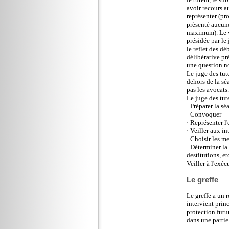
avoir recours a
représenter (pro
présenté aucune
maximum). Le vo
présidée par le
le reflet des dé
délibérative pré
une question n
Le juge des tut
dehors de la sé
pas les avocats.
Le juge des tut
· Préparer la sé
· Convoquer
· Représenter l'
· Veiller aux in
· Choisir les m
· Déterminer la
destitutions, et
Veiller à l'exéc
Le greffe
Le greffe a un r
intervient prin
protection futu
dans une partie