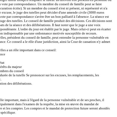
u vote par correspondance. Un membre du conseil de famille peut se faire
curation écrite). Si un membre du conseil n'est ni présent, ni représenté et n'a
 excuse, le juge des tutelles peut décider d'une amende civile (3000 euros
te par correspondance s'avère être un bon palliatif à l'absence. La séance est
 juge des tutelles. Le conseil de famille produit des décisions. Ces décisions sont
bats de la séance et des délibérations. Il faut noter que le juge a une voix
pondérante. L'ordre du jour est établit par le juge. Mais celui-ci peut en écarter
on indispensable par une ordonnance motivée susceptible de recours.
elles, président du conseil de famille, peut entendre la personne vulnérable en
ance. Ce conseil a le rôle d'une juridiction, ainsi la Cour de cassation n'y admet
elles a un rôle important dans ce conseil:
ance
état
térêts du majeur
embres du conseil
 durée de la tutelle Se prononcer sur les excuses, les remplacements, les
c.
ution des délibérations.
ôle important, mais à l'égard de la personne vulnérable et de ses proches, il
cipalement dans l'examen de la requête, la mise en œuvre du mandat de
re et les comptes. Les comptes et le mandat de protection future seront abordés
 spécifique.