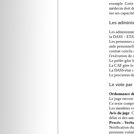
exemple. Cette 
médecin doit do
sur ses capacité
Les adminis
Les administrate
la DASS – ETA
Les personnes 
aide personnel
contrat conclu 
l'exécution de c
Le préfet gère l
La CAF gère le 
La DASS-état co
Le procureur de
Le vote par
Ordonnance du 
Le juge envoie 
Ce texte compre
Les membres vot
Avis du juge
: 
délai et des sa
Procès – Verb
Notification du
personne vulnéra