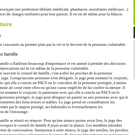
exerçant une profession libérale (médicale, pharmacie, auxuliaires médicaux...)
cer de charges tutélaires pour leur patient. Il en est de même pour la fiducie.
aire
s
t concernés au premier plan par la vie et le devenir de la personne vulnérable.
e famille
amille a d'ailleurs beaucoup d'importance et est amené à prendre des décisions
répercutions sur la vie même de la personne vulnérable.
t souvent le conseil de famille, c'est-à-dire les proches de la personne
e juge. Lorsqu'aucune personne n'est désignée, le juge peut nommer le conjoint,
vec qui elle a conclu un PACS ou le concubin de la personne protégée, à moins
une ait cessé entre elles ou qu'une cause empêche de lui confier la mesure. A
ir nommer le conjoint, le partenaire avec qui elle a conclu un PACS ou le
personne protégée, le juge peut désigner un parent ou une personne avec qui le
entretien des liens étroits et stables. Le juge prend en considération les
imés par le majeur protégé, ses habitudes et éventuellement les
s de l'entourage.
amille se réunit en séances. Pour qu'une séance puisse avoir lieu, le juge des
onvoquer le conseil de famille 8 jours avant la séance. Les membres attendus
ttre de convocation. Assisteront à cette séance, le juge des tutelles, les proches,
broger tuteur lorsqu'il remplace le tuteur. Ils doivent être présents en personne ou