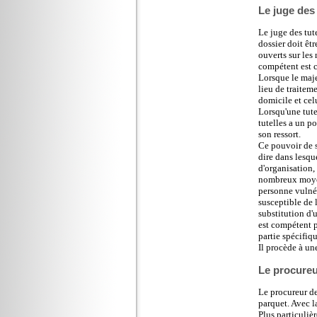
Le juge des 
Le juge des tut
dossier doit êt
ouverts sur les
compétent est c
Lorsque le maje
lieu de traitem
domicile et cel
Lorsqu'une tute
tutelles a un po
son ressort.
Ce pouvoir de su
dire dans lesqu
d'organisation,
nombreux moyens
personne vulnér
susceptible de 
substitution d'
est compétent p
partie spécifiqu
Il procède à un
Le procureu
Le procureur de
parquet. Avec la
Plus particulièr