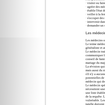
· visiter ou fai
· agréer des mé
· établir l'état 
· veiller à la 
· s'occuper des
· intervenir da
· demander un 
Les médeci
Les médecins on
Le terme médeci
généraliste et 
Le médecin trait
communiquer la 
conseil de fami
mariage du maje
La révision qui
mais aussi du m
s'il n'y a aucu
potentielles de 
médecin qui dev
Le médecin spéc
nécessitent une
une liste établ
de la requête. 
vulnérable. Les
tutelle doivent