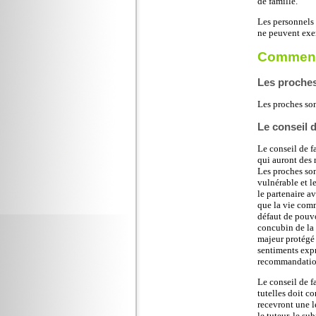
de famille.
Les personnels 
ne peuvent exer
Comment
Les proche
Les proches son
Le conseil d
Le conseil de f
qui auront des 
Les proches son
vulnérable et l
le partenaire a
que la vie comm
défaut de pouvo
concubin de la 
majeur protégé 
sentiments expr
recommandation
Le conseil de f
tutelles doit c
recevront une le
le tuteur, le su